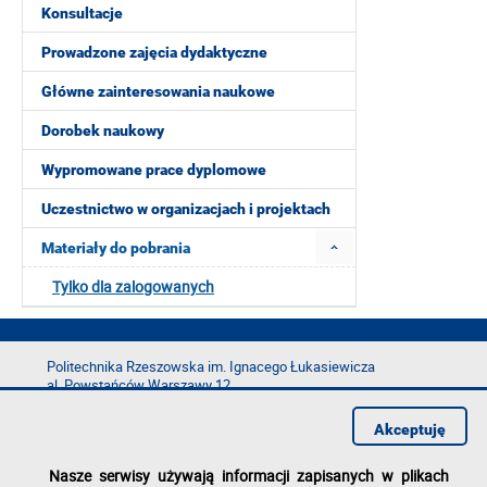
Konsultacje
Prowadzone zajęcia dydaktyczne
Główne zainteresowania naukowe
Dorobek naukowy
Wypromowane prace dyplomowe
Uczestnictwo w organizacjach i projektach
Materiały do pobrania
Tylko dla zalogowanych
Politechnika Rzeszowska im. Ignacego Łukasiewicza
al. Powstańców Warszawy 12
35-029 Rzeszów
Akceptuję
tel.: +48 17 865 11 00
fax: +48 17 854 12 60
Nasze serwisy używają informacji zapisanych w plikach
e-mail:
kancelaria@prz.edu.pl