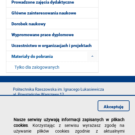
Prowadzone zajęcia dydaktyczne
Główne zainteresowania naukowe
Dorobek naukowy
Wypromowane prace dyplomowe
Uczestnictwo w organizacjach i projektach
Materiały do pobrania
Tylko dla zalogowanych
Politechnika Rzeszowska im. Ignacego Łukasiewicza
al. Powstańców Warszawy 12
35-029 Rzeszów
Akceptuję
tel.: +48 17 865 11 00
fax: +48 17 854 12 60
Nasze serwisy używają informacji zapisanych w plikach
e-mail:
kancelaria@prz.edu.pl
cookies
. Korzystając z serwisu wyrażasz zgodę na
Deklaracja dostępności
używanie plików cookies zgodnie z aktualnymi
Polityka prywatności