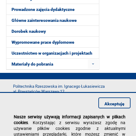
Prowadzone zajęcia dydaktyczne
Główne zainteresowania naukowe
Dorobek naukowy
Wypromowane prace dyplomowe
Uczestnictwo w organizacjach i projektach
Materiały do pobrania
Politechnika Rzeszowska im. Ignacego Łukasiewicza
al. Powstańców Warszawy 12
35-029 Rzeszów
Akceptuję
tel.: +48 17 865 11 00
fax: +48 17 854 12 60
Nasze serwisy używają informacji zapisanych w plikach
e-mail:
kancelaria@prz.edu.pl
cookies
. Korzystając z serwisu wyrażasz zgodę na
Deklaracja dostępności
używanie plików cookies zgodnie z aktualnymi
Polityka prywatności
ustawieniami przeglądarki, które możesz zmienić w